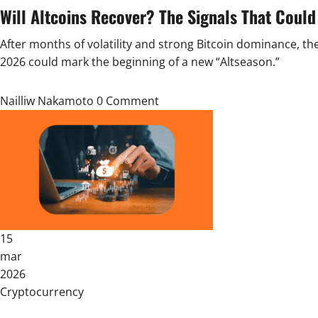
Will Altcoins Recover? The Signals That Could
After months of volatility and strong Bitcoin dominance, th
2026 could mark the beginning of a new “Altseason.”
Nailliw Nakamoto
0 Comment
15
mar
2026
Posted
Cryptocurrency
in