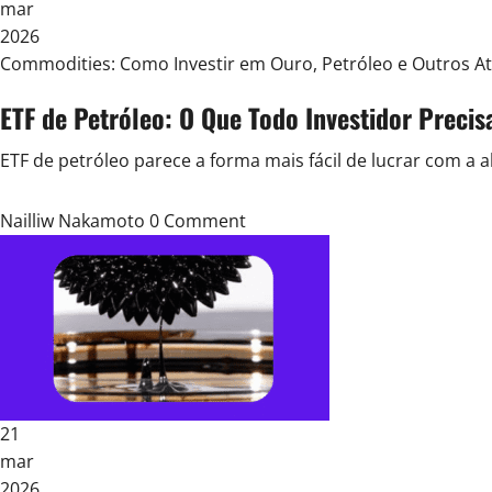
mar
2026
Posted
Commodities: Como Investir em Ouro, Petróleo e Outros At
in
ETF de Petróleo: O Que Todo Investidor Preci
ETF de petróleo parece a forma mais fácil de lucrar com a al
Nailliw Nakamoto
0 Comment
21
mar
2026