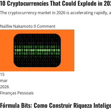
10 Cryptocurrencies That Could Explode in 20
The cryptocurrency market in 2026 is accelerating rapidly, 
Nailliw Nakamoto
0 Comment
15
mar
2026
Posted
Finanças Pessoais
in
Fórmula Bits: Como Construir Riqueza Inteli