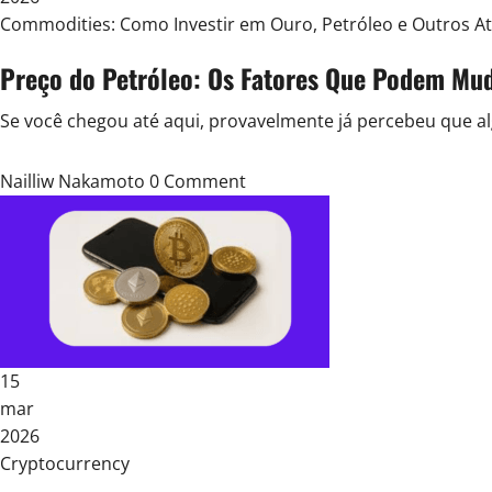
Posted
Commodities: Como Investir em Ouro, Petróleo e Outros At
in
Preço do Petróleo: Os Fatores Que Podem Mu
Se você chegou até aqui, provavelmente já percebeu que al
Nailliw Nakamoto
0 Comment
15
mar
2026
Posted
Cryptocurrency
in