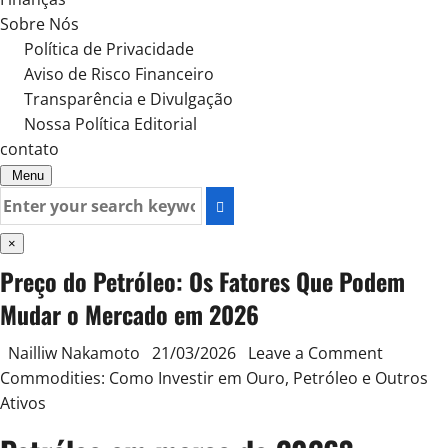
Sobre Nós
Política de Privacidade
Aviso de Risco Financeiro
Transparência e Divulgação
Nossa Política Editorial
contato
Menu
Search
for:
×
Preço do Petróleo: Os Fatores Que Podem
Mudar o Mercado em 2026
on
Posted
Nailliw Nakamoto
21/03/2026
Leave a Comment
Preço
in
Commodities: Como Investir em Ouro, Petróleo e Outros
do
Ativos
Petróleo