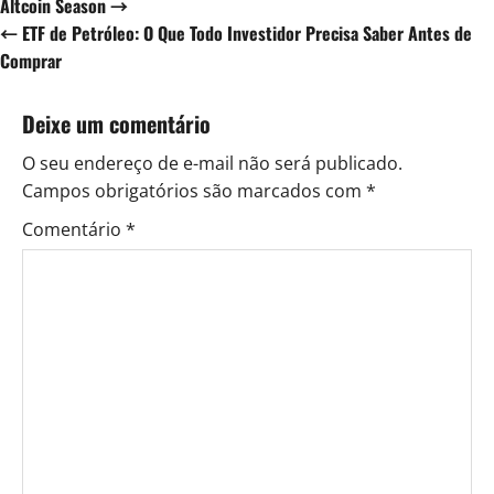
Altcoin Season →
a
← ETF de Petróleo: O Que Todo Investidor Precisa Saber Antes de
Comprar
v
e
Deixe um comentário
g
O seu endereço de e-mail não será publicado.
Campos obrigatórios são marcados com
*
a
Comentário
*
ç
ã
o
d
e