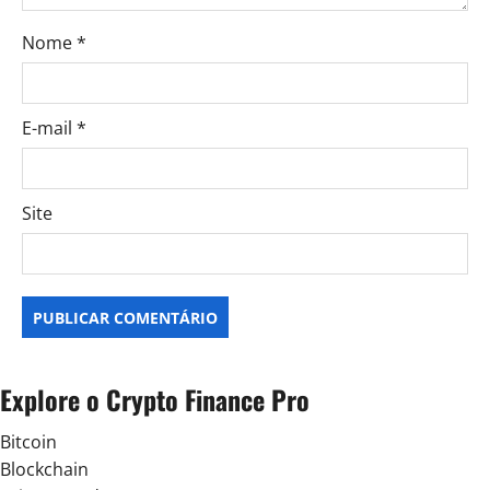
P
o
Nome
*
s
t
E-mail
*
Site
Explore o Crypto Finance Pro
Bitcoin
Blockchain