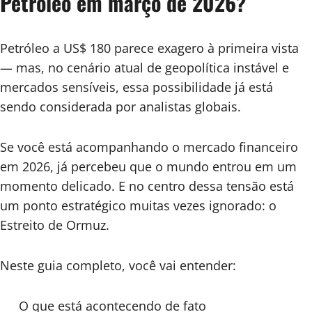
Petróleo em março de 2026?
Os
Fatores
Que
Petróleo a US$ 180 parece exagero à primeira vista
Podem
— mas, no cenário atual de geopolítica instável e
Mudar
mercados sensíveis, essa possibilidade já está
o
sendo considerada por analistas globais.
Mercad
em
2026
Se você está acompanhando o mercado financeiro
em 2026, já percebeu que o mundo entrou em um
momento delicado. E no centro dessa tensão está
um ponto estratégico muitas vezes ignorado: o
Estreito de Ormuz.
Neste guia completo, você vai entender:
O que está acontecendo de fato