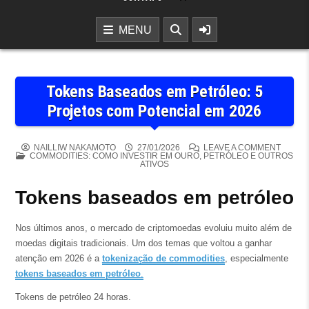
MENU
Tokens Baseados em Petróleo: 5
Projetos com Potencial em 2026
ON TO
NAILLIW NAKAMOTO
27/01/2026
LEAVE A COMMENT
POSTED IN
COMMODITIES: COMO INVESTIR EM OURO, PETRÓLEO E OUTROS
ATIVOS
Tokens baseados em petróleo
Nos últimos anos, o mercado de criptomoedas evoluiu muito além de
moedas digitais tradicionais. Um dos temas que voltou a ganhar
atenção em 2026 é a
tokenização de commodities
, especialmente
tokens baseados em petróleo
.
Tokens de petróleo 24 horas.