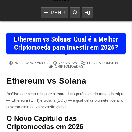
MENU
Ethereum vs Solana: Qual é a Melhor
Criptomoeda para Investir em 2026?
ON ET
NAILLIW NAKAMOTO
26/02/2025
LEAVE A COMMENT
POSTED IN
CRIPTOMOEDAS
Ethereum vs Solana
Análise completa e imparcial entre duas potências do mercado cripto
— Ethereum (ETH) e Solana (SOL) — e qual delas promete liderar o
próximo ciclo de valorização global.
O Novo Capítulo das
Criptomoedas em 2026