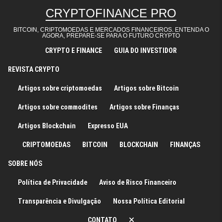
Skip to content
CRYPTOFINANCE PRO
BITCOIN, CRIPTOMOEDAS E MERCADOS FINANCEIROS. ENTENDA O
AGORA, PREPARE-SE PARA O FUTURO CRYPTO
CRYPTO E FINANCE
GUIA DO INVESTIDOR
REVISTA CRYPTO
Artigos sobre criptomoedas
Artigos sobre Bitcoin
Artigos sobre commodites
Artigos sobre Finanças
Artigos Blockchain
Expresso EUA
CRIPTOMOEDAS
BITCOIN
BLOCKCHAIN
FINANÇAS
SOBRE NÓS
Política de Privacidade
Aviso de Risco Financeiro
Transparência e Divulgação
Nossa Política Editorial
CONTATO