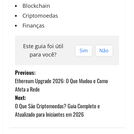
Blockchain
Criptomoedas
Finanças
Este guia foi útil
Sim
Não
para você?
P
Previous:
Ethereum Upgrade 2026: O Que Mudou e Como
o
Afeta a Rede
s
Next:
O Que São Criptomoedas? Guia Completo e
t
Atualizado para Iniciantes em 2026
n