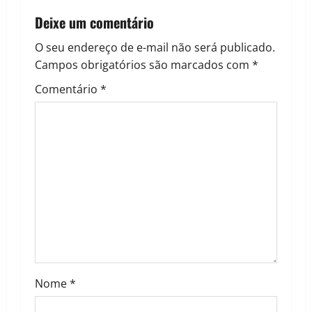
a
Deixe um comentário
v
O seu endereço de e-mail não será publicado.
i
Campos obrigatórios são marcados com
*
g
Comentário
*
a
t
i
o
n
Nome
*