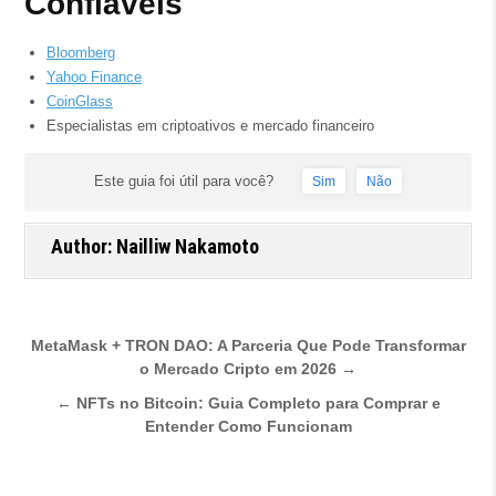
Confiáveis
Bloomberg
Yahoo Finance
CoinGlass
Especialistas em criptoativos e mercado financeiro
Este guia foi útil para você?
Sim
Não
Author:
Nailliw Nakamoto
Navegação de Post
MetaMask + TRON DAO: A Parceria Que Pode Transformar
o Mercado Cripto em 2026 →
← NFTs no Bitcoin: Guia Completo para Comprar e
Entender Como Funcionam