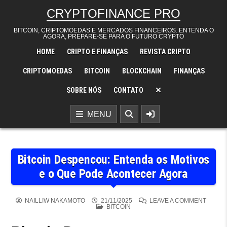
Skip to content
CRYPTOFINANCE PRO
BITCOIN, CRIPTOMOEDAS E MERCADOS FINANCEIROS. ENTENDA O
AGORA, PREPARE-SE PARA O FUTURO CRYPTO
HOME
CRIPTO E FINANÇAS
REVISTA CRIPTO
CRIPTOMOEDAS
BITCOIN
BLOCKCHAIN
FINANÇAS
SOBRE NÓS
CONTATO
MENU
Bitcoin Despencou: Entenda os Motivos
e o Que Pode Acontecer Agora
ON BI
NAILLIW NAKAMOTO
21/11/2025
LEAVE A COMMENT
POSTED IN
BITCOIN