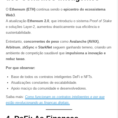
O
Ethereum (ETH)
continua sendo o
epicentro do ecossistema
Web3
.
A atualização
Ethereum 2.0
, que introduziu o sistema
Proof of Stake
e soluções Layer-2, aumentou drasticamente sua eficiência e
sustentabilidade.
Entretanto,
concorrentes de peso
como
Avalanche (AVAX)
,
Arbitrum
,
zkSync
e
StarkNet
seguem ganhando terreno, criando um
ambiente de competição saudável que
impulsiona a inovação e
reduz taxas
.
Por que observar:
Base de todos os contratos inteligentes DeFi e NFTs.
Atualizações constantes de escalabilidade.
Apoio maciço da comunidade e desenvolvedores.
Saiba mais:
Como funcionam os contratos inteligentes e por que
estão revolucionando as finanças digitais.