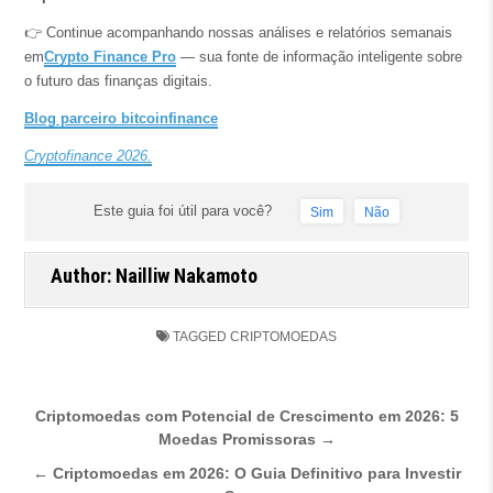
👉 Continue acompanhando nossas análises e relatórios semanais
em
Crypto Finance Pro
— sua fonte de informação inteligente sobre
o futuro das finanças digitais.
Blog parceiro bitcoinfinance
Cryptofinance 2026.
Este guia foi útil para você?
Sim
Não
Author:
Nailliw Nakamoto
TAGGED
CRIPTOMOEDAS
Navegação de Post
Criptomoedas com Potencial de Crescimento em 2026: 5
Moedas Promissoras →
← Criptomoedas em 2026: O Guia Definitivo para Investir