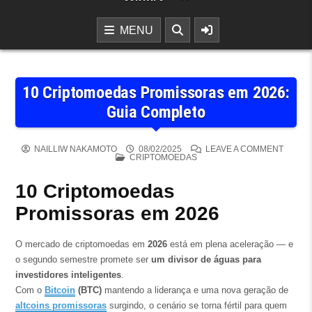
MENU
10 Criptomoedas Promissoras em 2026:
Guia Completo
ON 10
NAILLIW NAKAMOTO
08/02/2025
LEAVE A COMMENT
POSTED IN
CRIPTOMOEDAS
10 Criptomoedas
Promissoras em 2026
O mercado de criptomoedas em
2026
está em plena aceleração — e
o segundo semestre promete ser
um divisor de águas para
investidores inteligentes
.
Com o
Bitcoin
(BTC)
mantendo a liderança e uma nova geração de
altcoins promissoras
surgindo, o cenário se torna fértil para quem